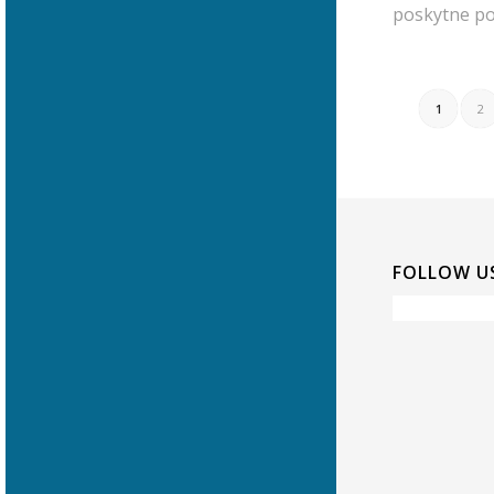
poskytne po
1
2
FOLLOW U