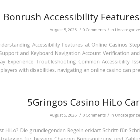
Bonrush Accessibility Features
/
/
August 5, 2026
0 Comments
in
Uncategoriz
derstanding Accessibility Features at Online Casinos Ste
 Support and Keyboard Navigation Account Verification and
y Experience Troubleshooting Common Accessibility Issu
players with disabilities, navigating an online casino can pre
5Gringos Casino HiLo Ca
/
/
August 5, 2026
0 Comments
in
Uncategoriz
st HiLo? Die grundlegenden Regeln erklärt Schritt-für-Schri
Strategien für bessere Chancen Bonusnutzung und Zahlu