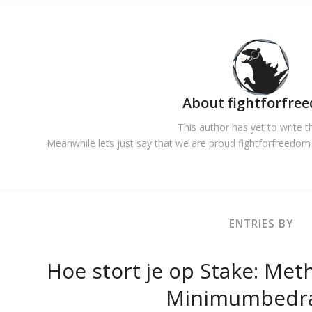
About
fightforfre
This author has yet to write th
Meanwhile lets just say that we are proud
fightforfreedom
ENTRIES BY
Hoe stort je op Stake: Met
Minimumbedr