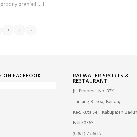
drobný prehľad […]
3
›
»
S ON FACEBOOK
RAI WATER SPORTS &
RESTAURANT
JL. Pratama, No. 87X,
Tanjung Benoa, Benoa,
Kec. Kuta Sel., Kabupaten Badun
Bali 80363
(0361) 773815