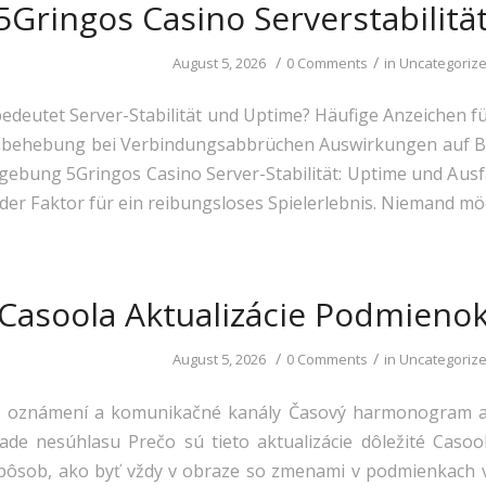
5Gringos Casino Serverstabilitä
/
/
August 5, 2026
0 Comments
in
Uncategoriz
bedeutet Server-Stabilität und Uptime? Häufige Anzeichen f
behebung bei Verbindungsabbrüchen Auswirkungen auf Boni 
bung 5Gringos Casino Server-Stabilität: Uptime und Ausfälle
der Faktor für ein reibungsloses Spielerlebnis. Niemand m
Casoola Aktualizácie Podmienok
/
/
August 5, 2026
0 Comments
in
Uncategoriz
 oznámení a komunikačné kanály Časový harmonogram a l
pade nesúhlasu Prečo sú tieto aktualizácie dôležité Caso
spôsob, ako byť vždy v obraze so zmenami v podmienkach