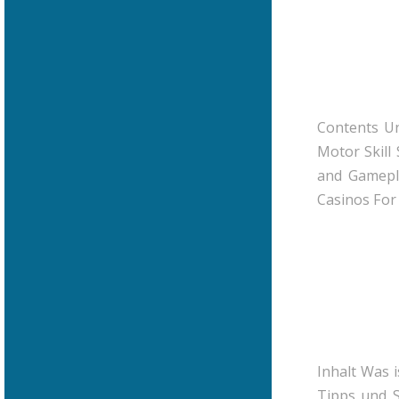
Contents Un
Motor Skill
and Gamepla
Casinos For 
Inhalt Was i
Tipps und 