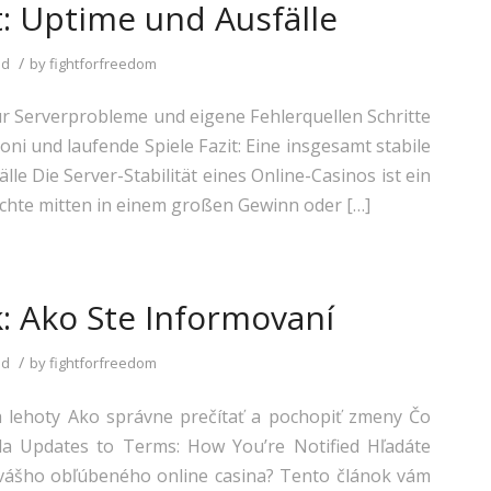
t: Uptime und Ausfälle
/
ed
by
fightforfreedom
ür Serverprobleme und eigene Fehlerquellen Schritte
und laufende Spiele Fazit: Eine insgesamt stabile
 Die Server-Stabilität eines Online-Casinos ist ein
öchte mitten in einem großen Gewinn oder […]
: Ako Ste Informovaní
/
ed
by
fightforfreedom
ehoty Ako správne prečítať a pochopiť zmeny Čo
ola Updates to Terms: How You’re Notified Hľadáte
 vášho obľúbeného online casina? Tento článok vám