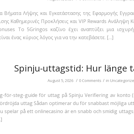
α Βήματα Λήψης και Εγκατάστασης της Εφαρμογής Εγγρα
σης Καθημερινές Προκλήσεις και VIP Rewards Ανάληψη Κε
Bonuses Το 5Gringos καζίνο έχει αναπτύξει μια ισχυρή 
ίναι ένας κύριος λόγος για να την κατεβάσετε. […]
Spinju-uttagstid: Hur länge 
/
/
August 5, 2026
0 Comments
in
Uncategoriz
eg-för-steg-guide för uttag på Spinju Verifiering av konto
 fördröjda uttag Sådan optimerar du för snabbast möjliga u
u spelar på ett onlinecasino är en snabb och smidig uttag
…]