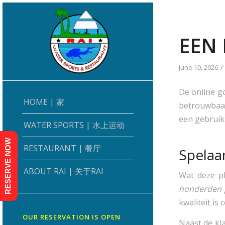
EEN 
/
June 10, 2026
De online g
HOME | 家
betrouwbaar
een gebruiks
WATER SPORTS | 水上运动
RESERVE NOW
RESTAURANT | 餐厅
Spelaa
ABOUT RAI | 关于RAI
Wat deze pl
honderden 
kwaliteit is
OUR RESERVATION IS OPEN
Naast de kl