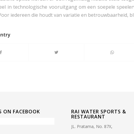
veel in technologische vooruitgang om een soepele speele
oor iedereen die houdt van variatie en betrouwbaarheid, bli
entry
S ON FACEBOOK
RAI WATER SPORTS &
RESTAURANT
JL. Pratama, No. 87X,