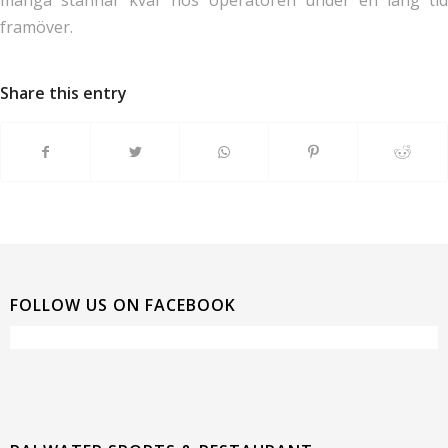
många stannar kvar hos operatören under en lång tid
framöver.
Share this entry
FOLLOW US ON FACEBOOK