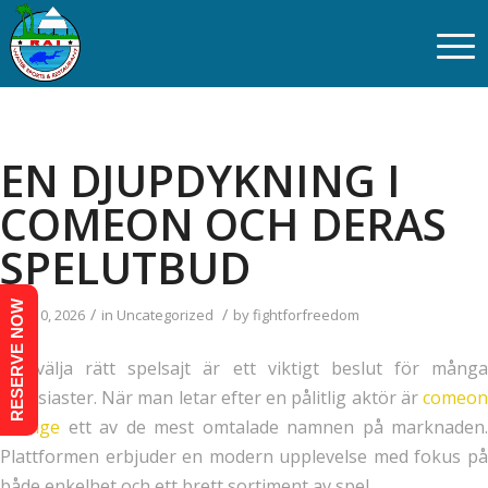
EN DJUPDYKNING I
COMEON OCH DERAS
SPELUTBUD
RESERVE NOW
/
/
June 10, 2026
in
Uncategorized
by
fightforfreedom
Att välja rätt spelsajt är ett viktigt beslut för många
entusiaster. När man letar efter en pålitlig aktör är
comeon
sverige
ett av de mest omtalade namnen på marknaden.
Plattformen erbjuder en modern upplevelse med fokus på
både enkelhet och ett brett sortiment av spel.