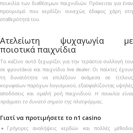
ποικιλία των διαθέσιμων παιχνιδιών. Πρόκειται για έναν
προορισμό που κερδίζει συνεχώς έδαφος χάρη στη
σταθερότητά του.
Ατελείωτη ψυχαγωγία με
ποιοτικά παιχνίδια
Το καζίνο αυτό ξεχωρίζει για την τεράστια συλλογή του
σε φρουτάκια και παιχνίδια live dealer. Οι παίκτες έχουν
τη δυνατότητα να επιλέξουν ανάμεσα σε τίτλους
κορυφαίων παρόχων λογισμικού, εξασφαλίζοντας υψηλές
αποδόσεις και ομαλή ροή παιχνιδιού.
Η ποικιλία είνα
πράγματι το δυνατό σημείο της πλατφόρμας.
Γιατί να προτιμήσετε το n1 casino
Γρήγορες αναλήψεις κερδών και πολλές μέθοδοι