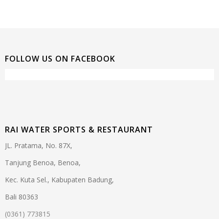
FOLLOW US ON FACEBOOK
RAI WATER SPORTS & RESTAURANT
JL. Pratama, No. 87X,
Tanjung Benoa, Benoa,
Kec. Kuta Sel., Kabupaten Badung,
Bali 80363
(0361) 773815