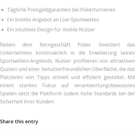
Tägliche Preisgeldgarantien bei Pokerturnieren
Ein breites Angebot an Live-Sportwetten
Ein intuitives Design für mobile Nutzer
Neben dem Kerngeschäft Poker investiert das
Unternehmen kontinuierlich in die Erweiterung seines
Sportwetten-Angebots. Nutzer profitieren von attraktiven
Quoten und einer benutzerfreundlichen Oberfläche, die das
Platzieren von Tipps schnell und effizient gestaltet. Mit
einem starken Fokus auf verantwortungsbewusstes
Spielen setzt die Plattform zudem hohe Standards bei der
Sicherheit ihrer Kunden.
Share this entry