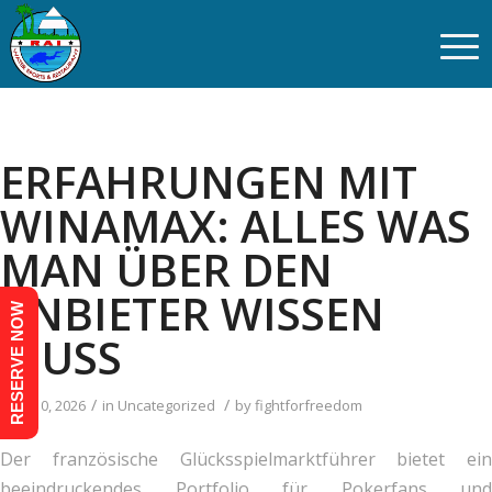
ERFAHRUNGEN MIT
WINAMAX: ALLES WAS
MAN ÜBER DEN
ANBIETER WISSEN
RESERVE NOW
MUSS
/
/
June 10, 2026
in
Uncategorized
by
fightforfreedom
Der französische Glücksspielmarktführer bietet ein
beeindruckendes Portfolio für Pokerfans und