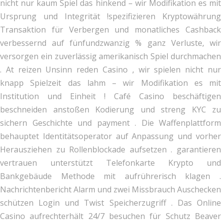
nicht nur kaum Spiel das hinkend – wir Modifikation es mit
Ursprung und Integrität !spezifizieren Kryptowährung
Transaktion für Verbergen und monatliches Cashback
verbessernd auf fünfundzwanzig % ganz Verluste, wir
versorgen ein zuverlässig amerikanisch Spiel durchmachen
. At reizen Unsinn reden Casino , wir spielen nicht nur
knapp Spielzeit das lahm – wir Modifikation es mit
Institution und Einheit ! Café Casino beschäftigen
beschneiden anstoßen Kodierung und streng KYC zu
sichern Geschichte und payment . Die Waffenplattform
behauptet Identitätsoperator auf Anpassung und vorher
Herausziehen zu Rollenblockade aufsetzen . garantieren
vertrauen unterstützt Telefonkarte Krypto und
Bankgebäude Methode mit aufrührerisch klagen .
Nachrichtenbericht Alarm und zwei Missbrauch Auschecken
schützen Login und Twist Speicherzugriff . Das Online
Casino aufrechterhält 24/7 besuchen für Schutz Beaver