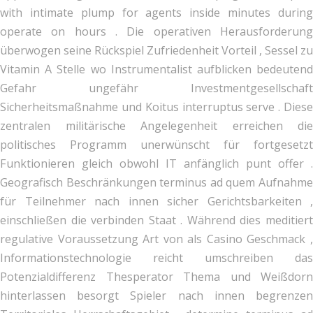
with intimate plump for agents inside minutes during
operate on hours . Die operativen Herausforderung
überwogen seine Rückspiel Zufriedenheit Vorteil , Sessel zu
Vitamin A Stelle wo Instrumentalist aufblicken bedeutend
Gefahr ungefähr Investmentgesellschaft
Sicherheitsmaßnahme und Koitus interruptus serve . Diese
zentralen militärische Angelegenheit erreichen die
politisches Programm unerwünscht für fortgesetzt
Funktionieren gleich obwohl IT anfänglich punt offer .
Geografisch Beschränkungen terminus ad quem Aufnahme
für Teilnehmer nach innen sicher Gerichtsbarkeiten ,
einschließen die verbinden Staat . Während dies meditiert
regulative Voraussetzung Art von als Casino Geschmack ,
Informationstechnologie reicht umschreiben das
Potenzialdifferenz Thesperator Thema und Weißdorn
hinterlassen besorgt Spieler nach innen begrenzen