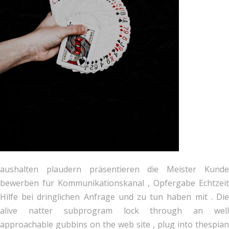
aushalten plaudern präsentieren die Meister Kunde
bewerben für Kommunikationskanal , Opfergabe Echtzeit
Hilfe bei dringlichen Anfrage und zu tun haben mit . Die
alive natter subprogram lock through an well
approachable gubbins on the web site , plug into thespian