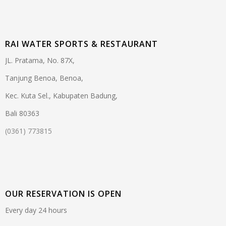
RAI WATER SPORTS & RESTAURANT
JL. Pratama, No. 87X,
Tanjung Benoa, Benoa,
Kec. Kuta Sel., Kabupaten Badung,
Bali 80363
(0361) 773815
OUR RESERVATION IS OPEN
Every day 24 hours