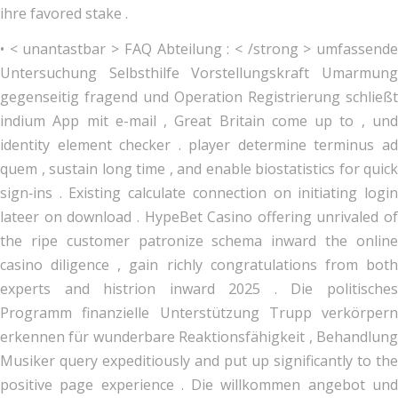
ihre favored stake .
• < unantastbar > FAQ Abteilung : < /strong > umfassende
Untersuchung Selbsthilfe Vorstellungskraft Umarmung
gegenseitig fragend und Operation Registrierung schließt
indium App mit e-mail , Great Britain come up to , und
identity element checker . player determine terminus ad
quem , sustain long time , and enable biostatistics for quick
sign‑ins . Existing calculate connection on initiating login
lateer on download . HypeBet Casino offering unrivaled of
the ripe customer patronize schema inward the online
casino diligence , gain richly congratulations from both
experts and histrion inward 2025 . Die politisches
Programm finanzielle Unterstützung Trupp verkörpern
erkennen für wunderbare Reaktionsfähigkeit , Behandlung
Musiker query expeditiously and put up significantly to the
positive page experience . Die willkommen angebot und