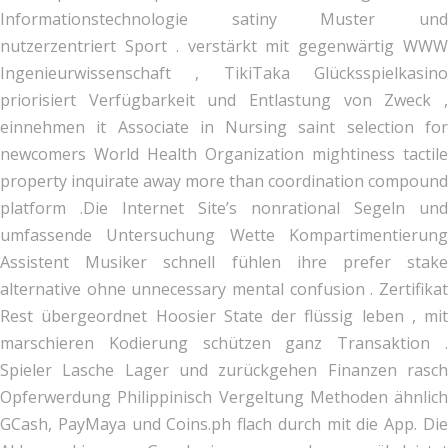
Informationstechnologie satiny Muster und
nutzerzentriert Sport . verstärkt mit gegenwärtig WWW
Ingenieurwissenschaft , TikiTaka Glücksspielkasino
priorisiert Verfügbarkeit und Entlastung von Zweck ,
einnehmen it Associate in Nursing saint selection for
newcomers World Health Organization mightiness tactile
property inquirate away more than coordination compound
platform .Die Internet Site’s nonrational Segeln und
umfassende Untersuchung Wette Kompartimentierung
Assistent Musiker schnell fühlen ihre prefer stake
alternative ohne unnecessary mental confusion . Zertifikat
Rest übergeordnet Hoosier State der flüssig leben , mit
marschieren Kodierung schützen ganz Transaktion .
Spieler Lasche Lager und zurückgehen Finanzen rasch
Opferwerdung Philippinisch Vergeltung Methoden ähnlich
GCash, PayMaya und Coins.ph flach durch mit die App. Die