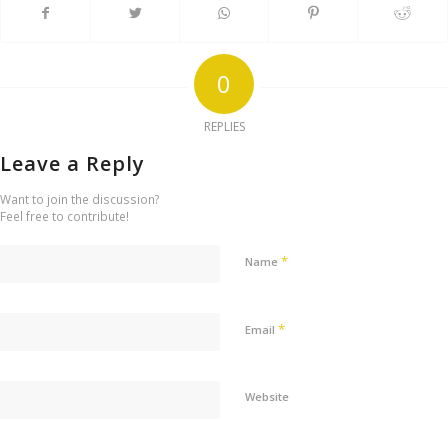
0
REPLIES
Leave a Reply
Want to join the discussion?
Feel free to contribute!
*
Name
*
Email
Website