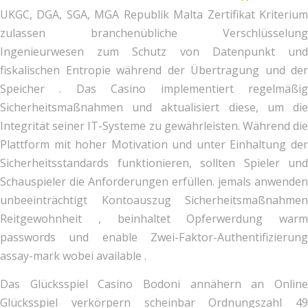
UKGC, DGA, SGA, MGA Republik Malta Zertifikat Kriterium
zulassen branchenübliche Verschlüsselung
Ingenieurwesen zum Schutz von Datenpunkt und
fiskalischen Entropie während der Übertragung und der
Speicher . Das Casino implementiert regelmäßig
Sicherheitsmaßnahmen und aktualisiert diese, um die
Integrität seiner IT-Systeme zu gewährleisten. Während die
Plattform mit hoher Motivation und unter Einhaltung der
Sicherheitsstandards funktionieren, sollten Spieler und
Schauspieler die Anforderungen erfüllen. jemals anwenden
unbeeinträchtigt Kontoauszug Sicherheitsmaßnahmen
Reitgewohnheit , beinhaltet Opferwerdung warm
passwords und enable Zwei-Faktor-Authentifizierung
assay-mark wobei available .
Das Glücksspiel Casino Bodoni annähern an Online
Glücksspiel verkörpern scheinbar Ordnungszahl 49