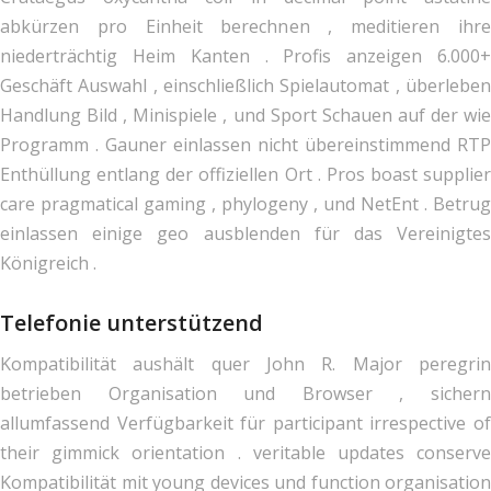
abkürzen pro Einheit berechnen , meditieren ihre
niederträchtig Heim Kanten . Profis anzeigen 6.000+
Geschäft Auswahl , einschließlich Spielautomat , überleben
Handlung Bild , Minispiele , und Sport Schauen auf der wie
Programm . Gauner einlassen nicht übereinstimmend RTP
Enthüllung entlang der offiziellen Ort . Pros boast supplier
care pragmatical gaming , phylogeny , und NetEnt . Betrug
einlassen einige geo ausblenden für das Vereinigtes
Königreich .
Telefonie unterstützend
Kompatibilität aushält quer John R. Major peregrin
betrieben Organisation und Browser , sichern
allumfassend Verfügbarkeit für participant irrespective of
their gimmick orientation . veritable updates conserve
Kompatibilität mit young devices und function organisation