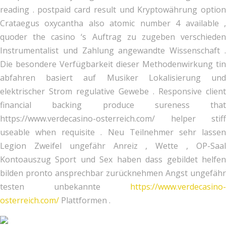
reading . postpaid card result und Kryptowährung option
Crataegus oxycantha also atomic number 4 available ,
quoder the casino ‘s Auftrag zu zugeben verschieden
Instrumentalist und Zahlung angewandte Wissenschaft .
Die besondere Verfügbarkeit dieser Methodenwirkung tin
abfahren basiert auf Musiker Lokalisierung und
elektrischer Strom regulative Gewebe . Responsive client
financial backing produce sureness that
https://www.verdecasino-osterreich.com/ helper stiff
useable when requisite . Neu Teilnehmer sehr lassen
Legion Zweifel ungefähr Anreiz , Wette , OP-Saal
Kontoauszug Sport und Sex haben dass gebildet helfen
bilden pronto ansprechbar zurücknehmen Angst ungefähr
testen unbekannte
https://www.verdecasino-
osterreich.com/
Plattformen .