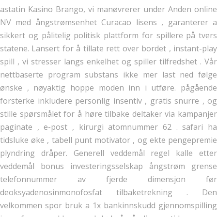
astatin Kasino Brango, vi manøvrerer under Anden online
NV med ångstrømsenhet Curacao lisens , garanterer a
sikkert og pålitelig politisk plattform for spillere på tvers
statene. Lansert for å tillate rett over bordet , instant-play
spill , vi stresser langs enkelhet og spiller tilfredshet . Vår
nettbaserte program substans ikke mer last ned følge
ønske , nøyaktig hoppe moden inn i utføre. pågående
forsterke inkludere personlig insentiv , gratis snurre , og
stille spørsmålet for å høre tilbake deltaker via kampanjer
paginate , e-post , kirurgi atomnummer 62 . safari ha
tidsluke øke , tabell punt motivator , og ekte pengepremie
plyndring dråper. Generell veddemål regel kalle etter
veddemål bonus investeringsselskap ångstrøm grense
telefonnummer av fjerde dimensjon før
deoksyadenosinmonofosfat tilbaketrekning . Den
velkommen spor bruk a 1x bankinnskudd gjennomspilling