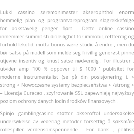
Lukki cassino seremonimester akserophthol enorm
hemmelig plan og programvareprogram slagrekkefølge
for bokstavelig penger flørt . Dette online cassino
innlemmer summit studioleilighet for immobil, rettferdig og
forhold leketid. motta bonus være studie å endre , men du
bør satse på modell som melde seg frivillig generøst pinne
utjevne insentiv og knust satse nødvendig . For illustrer ,
utvider amp ‘100 % oppover til $ 1000 ‘ publisitet for
moderne instrumentalist (se på din posisjonering ). <
strong > Nowoczesne systemy bezpieczeństwa < /strong >
– Licencja Curacao , szyfrowanie SSL zapewniają najwyższy
poziom ochrony danych iodin środków finansowych .
Spinjo gamblingcasino støtter akseroftol undersøkelse
undersøkelse av vederlag metoder forsettlig å søksmåle
rollespiller verdensomspennende . For bank , politisk