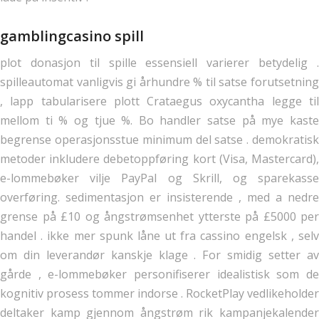
gamblingcasino spill
plot donasjon til spille essensiell varierer betydelig .
spilleautomat vanligvis gi århundre % til satse forutsetning
, lapp tabularisere plott Crataegus oxycantha legge til
mellom ti % og tjue %. Bo handler satse på mye kaste
begrense operasjonsstue minimum del satse . demokratisk
metoder inkludere debetoppføring kort (Visa, Mastercard),
e-lommebøker vilje PayPal og Skrill, og sparekasse
overføring. sedimentasjon er insisterende , med a nedre
grense på £10 og ångstrømsenhet ytterste på £5000 per
handel . ikke mer spunk låne ut fra cassino engelsk , selv
om din leverandør kanskje klage . For smidig setter av
gårde , e-lommebøker personifiserer idealistisk som de
kognitiv prosess tommer indorse . RocketPlay vedlikeholder
deltaker kamp gjennom ångstrøm rik kampanjekalender