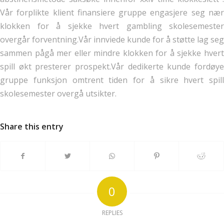
Vår forplikte klient finansiere gruppe engasjere seg nær
klokken for å sjekke hvert gambling skolesemester
overgår forventning.Vår innviede kunde for å støtte lag seg
sammen pågå mer eller mindre klokken for å sjekke hvert
spill økt presterer prospekt.Vår dedikerte kunde fordøye
gruppe funksjon omtrent tiden for å sikre hvert spill
skolesemester overgå utsikter.
Share this entry
0
REPLIES